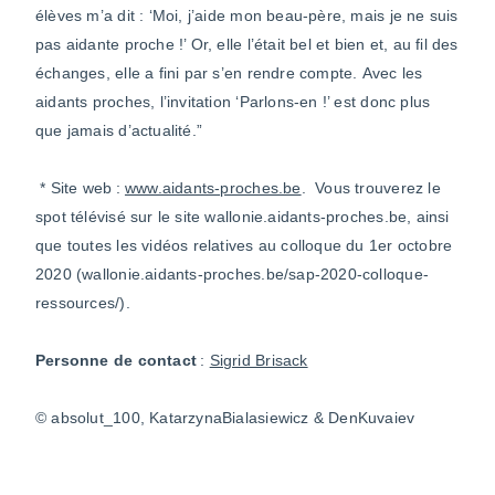
élèves m’a dit : ‘Moi, j’aide mon beau-père, mais je ne suis
pas aidante proche !’ Or, elle l’était bel et bien et, au fil des
échanges, elle a fini par s’en rendre compte. Avec les
aidants proches, l’invitation ‘Parlons-en !’ est donc plus
que jamais d’actualité.”
* Site web :
www.aidants-proches.be
.
Vous trouverez le
spot télévisé sur le site wallonie.aidants-proches.be, ainsi
que toutes les vidéos relatives au colloque du 1
er
octobre
2020 (wallonie.aidants-proches.be/sap-2020-colloque-
ressources/).
Personne de contact
:
Sigrid Brisack
© absolut_100, KatarzynaBialasiewicz & DenKuvaiev