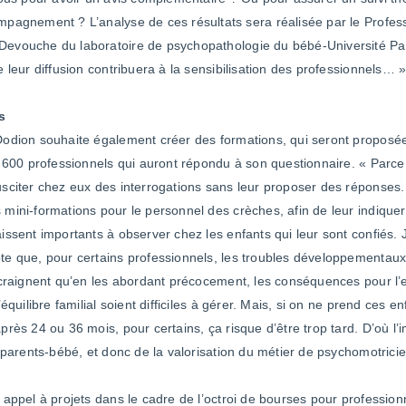
pagnement ? L’analyse de ces résultats sera réalisée par le Profes
vouche du laboratoire de psychopathologie du bébé-Université Par
e leur diffusion contribuera à la sensibilisation des professionnels… 
s
odion souhaite également créer des formations, qui seront proposé
x 600 professionnels qui auront répondu à son questionnaire. « Parce
sciter chez eux des interrogations sans leur proposer des réponses.
mini-formations pour le personnel des crèches, afin de leur indiquer
issent importants à observer chez les enfants qui leur sont confiés.
e que, pour certains professionnels, les troubles développementaux
 craignent qu’en les abordant précocement, les conséquences pour l’e
’équilibre familial soient difficiles à gérer. Mais, si on ne prend ces e
près 24 ou 36 mois, pour certains, ça risque d’être trop tard. D’où l
l parents-bébé, et donc de la valorisation du métier de psychomotricie
 appel à projets dans le cadre de l’octroi de bourses pour profession