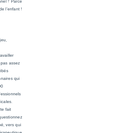
nel !’ Parce
e l’enfant !
jeu,
availler
u pas assez
bébés
nnaires qui
00
fessionnels
icales.
e fait
 questionnez
é, vers qui
hérapeutique