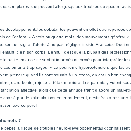
ues complexes, qui peuvent aller jusqu’aux troubles du spectre auti
ltés développementales débutantes peuvent en effet être repérées dè
is de l’enfant. « À trois ou quatre mois, des mouvements généraux
s sont un signe d’alerte à ne pas négliger, insiste Françoise Dodion
l’enfant, c’est son corps. L’ennui, c’est que la plupart des profession
c la petite enfance ne sont ni informés ni formés pour interpréter les
de ces enfants trop sages. » La position d’hyperextension, que les tr
vent prendre quand ils sont soumis à un stress, en est un bon exemp
bre, s’arc-boute, rejette la tête en arrière. Les parents y voient sou
tanciation affective, alors que cette attitude trahit d’abord un mal-êtr
re apaisé par des stimulations en enroulement, destinées à rassurer l
nt son axe corporel.
ychomots ?
 bébés à risque de troubles neuro-développementaux connaissent d’