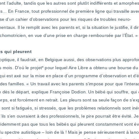
t l’adulte, tandis que les autres sont plutôt indifférents et amorphes
és… En France, tout professionnel de première ligne qui travaille ave
ose d’un cahier d’observations pour les risques de troubles neuro-
taux. Il le remplit avec les parents et, si la situation le justifie, il dir
chomotricien, en vue d’une prise en charge remboursée par l’État. »
s qui pleurent
optique, il faudrait, en Belgique aussi, des observations plus approf
s mois. D’où le projet* pour lequel Aire Libre a obtenu une bourse d
qui est axé sur la mise en place d’un programme d’observation et d’é
des familles. « Un travail avec les parents s’impose pour que l’interac
 dès le départ, explique Françoise Dodion. Un bébé qui souffre, qui 
rps, est forcément en retrait. Les pleurs sont sa seule façon de s’exp
sont si fatigués, si stressés, que les problèmes relationnels sont iné
ils s’en ouvraient à des professionnels, le pire pourrait être évité. J
videmment pas que tous les bébés qui pleurent constamment vont év
du spectre autistique – loin de là ! Mais je pense sérieusement à lan