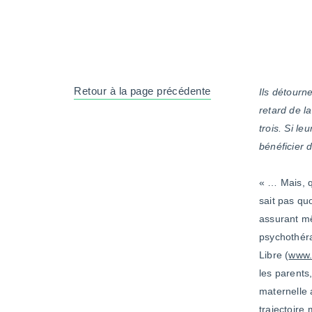
Retour à la page précédente
Ils détourn
retard de l
trois. Si le
bénéficier 
« … Mais, q
sait pas quo
assurant mê
psychothéra
Libre (
www.
les parents
maternelle 
trajectoire