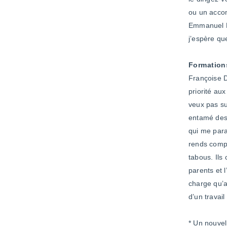
ou un accom
Emmanuel De
j’espère qu
Formation
Françoise D
priorité au
veux pas su
entamé des 
qui me para
rends compt
tabous. Ils
parents et l
charge qu’a
d’un travai
* Un nouvel