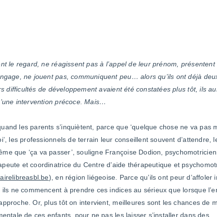
ent le regard, ne réagissent pas à l’appel de leur prénom, présenten
angage, ne jouent pas, communiquent peu… alors qu’ils ont déjà deux
urs difficultés de développement avaient été constatées plus tôt, ils a
d’une intervention précoce. Mais…
uand les parents s’inquiètent, parce que ‘quelque chose ne va pas 
i’, les professionnels de terrain leur conseillent souvent d’attendre, l
me que ‘ça va passer’, souligne Françoise Dodion, psychomotricien
peute et coordinatrice du Centre d’aide thérapeutique et psychomotr
airelibreasbl.be
), en région liégeoise. Parce qu’ils ont peur d’affoler 
, ils ne commencent à prendre ces indices au sérieux que lorsque l’e
approche. Or, plus tôt on intervient, meilleures sont les chances de m
 mentale de ces enfants, pour ne pas les laisser s’installer dans des