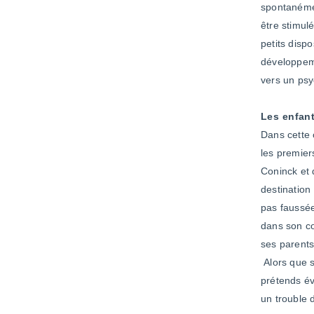
spontanémen
être stimul
petits disp
développemen
vers un psy
Les enfant
Dans cette 
les premier
Coninck et 
destination 
pas faussée
dans son co
ses parents 
Alors que s’
prétends é
un trouble 