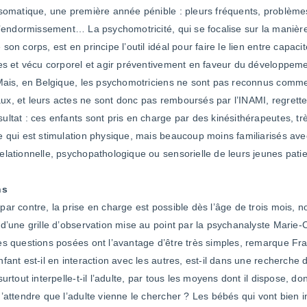
 somatique, une première année pénible : pleurs fréquents, problèmes
 d’endormissement… La psychomotricité, qui se focalise sur la manière
son corps, est en principe l’outil idéal pour faire le lien entre capaci
les et vécu corporel et agir préventivement en faveur du développem
 Mais, en Belgique, les psychomotriciens ne sont pas reconnus comm
x, et leurs actes ne sont donc pas remboursés par l’INAMI, regrett
ultat : ces enfants sont pris en charge par des kinésithérapeutes, tr
e qui est stimulation physique, mais beaucoup moins familiarisés avec
elationnelle, psychopathologique ou sensorielle de leurs jeunes patie
ns
par contre, la prise en charge est possible dès l’âge de trois mois,
 d’une grille d’observation mise au point par la psychanalyste Marie-C
es questions posées ont l’avantage d’être très simples, remarque Fr
fant est-il en interaction avec les autres, est-il dans une recherche d
surtout interpelle-t-il l’adulte, par tous les moyens dont il dispose, don
d’attendre que l’adulte vienne le chercher ? Les bébés qui vont bien i