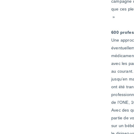
campagne du
que ces ple
»
600 profe
Une approch
éventuellem
médicamente
avec les pa
au courant.
jusqu’en ma
ont été tra
professionn
de l’ONE, 1
Avec des qu
partie de v
sur un bébé
le dirigez-