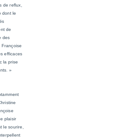
 de reflux,
 dont le
tés
ent de
e des
e Françoise
ès efficaces
 la prise
nts. »
 notamment
hristine
ançoise
e plaisir
t le sourire,
nterpellent