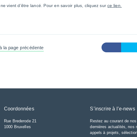
gne vient d’être lancé. Pour en savoir plus, cliquez sur
ce lien.
à la page précédente
Coordonnées
S’inscrire à l’e-news
Rue Brederode 21
Restez au courant de nos
1000 Bruxelles
dernières actualités, nos
appels à projets, sélecti