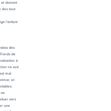
 et doivent
c des tout-
ige l’enfant
ondies dès
u Fonds de
valuation à
tion ne soit
est mal
rimer, et
vitables.
e ne
oluer vers
cer une