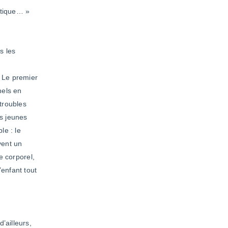
stique… »
s les
. Le premier
nels en
 troubles
ès jeunes
le : le
vent un
e corporel,
’enfant tout
ailleurs,