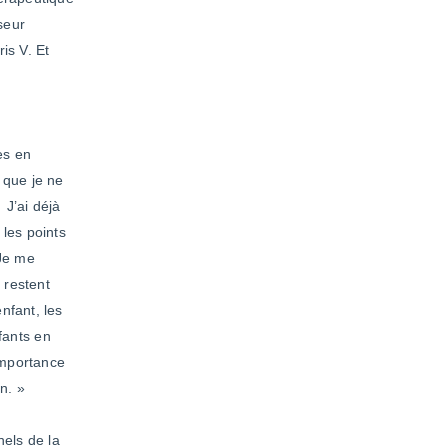
seur
is V. Et
»
es en
 que je ne
 J’ai déjà
 les points
 Je me
 restent
nfant, les
nfants en
’importance
n. »
nels de la