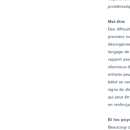
problématiq
Mal-être
Des difficu
premiers mo
désorganisé
langage de 
rapport ave
silencieux 
enfants peu
bébé se cam
signe de dis
qui peut êt
en renforça
Et les ps
Beaucoup de