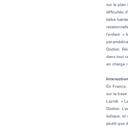
sur le plan
difficultés
bébé habite 
relationnel
l’enfant. «
paramédicau
Dodion. Rés
dans tout c
en charge r
Interactio
En France, 
sur la base
Laznik. « L
Dodion. L’en
ludique, et 
plutôt que 