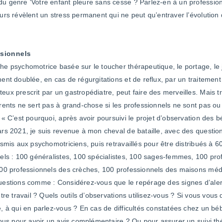
 genre ‘Votre enfant pleure sans cesse ? Parlez-en à un profession
urs révèlent un stress permanent qui ne peut qu’entraver l’évolution d
ssionnels
e psychomotrice basée sur le toucher thérapeutique, le portage, le 
ent doublée, en cas de régurgitations et de reflux, par un traitement
ux prescrit par un gastropédiatre, peut faire des merveilles. Mais tr
rents ne sert pas à grand-chose si les professionnels ne sont pas o
 « C’est pourquoi, après avoir poursuivi le projet d’observation des 
rs 2021, je suis revenue à mon cheval de bataille, avec des questio
nsmis aux psychomotriciens, puis retravaillés pour être distribués à 6
els : 100 généralistes, 100 spécialistes, 100 sages-femmes, 100 pro
00 professionnels des crèches, 100 professionnels des maisons méd
estions comme : Considérez-vous que le repérage des signes d’alert
otre travail ? Quels outils d’observations utilisez-vous ? Si vous vous
, à qui en parlez-vous ? En cas de difficultés constatées chez un béb
vous pour avoir un avis complémentaire ? Ou pour assurer un suivi t