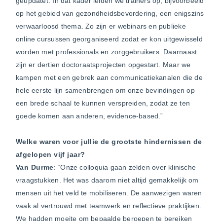
geüpdatet. In dat kader leiden we trainers op, bijvoorbeeld
op het gebied van gezondheidsbevordering, een enigszins
verwaarloosd thema. Zo zijn er webinars en publieke
online cursussen georganiseerd zodat er kon uitgewisseld
worden met professionals en zorggebruikers. Daarnaast
zijn er dertien doctoraatsprojecten opgestart. Maar we
kampen met een gebrek aan communicatiekanalen die de
hele eerste lijn samenbrengen om onze bevindingen op
een brede schaal te kunnen verspreiden, zodat ze ten
goede komen aan anderen, evidence-based.”
Welke waren voor jullie de grootste hindernissen de
afgelopen vijf jaar?
Van Durme
: “Onze colloquia gaan zelden over klinische
vraagstukken. Het was daarom niet altijd gemakkelijk om
mensen uit het veld te mobiliseren. De aanwezigen waren
vaak al vertrouwd met teamwerk en reflectieve praktijken.
We hadden moeite om bepaalde beroepen te bereiken