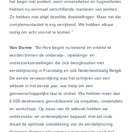
het begin niet evident, want universiteiten en hogescholen
hebben nu eenmaal verschillende manieren van werken.
Ze hebben niet altijd dezelfde doelstellingen. Maar net die
complementariteit is erg verrijkend. We hebben elkaar
nodig om echt vooruit te komen.”
Van Durme
: “Be.Hive begint nu bekend en erkend te
worden binnen de onderwijs-, opleidings- en
onderzoeksinstellingen die zich bezighouden met
eerstelijnszorg in Franstalig en ook Nederlandstalig België.
De eerste verwezenlijking was het schrijven van een
witboek in het eerste jaar, wat hielp om een
gemeenschappelijke taal te vinden. We hebben meer dan
6.000 deelnemers gemobiliseerd via enquêtes, rondetafels
en workshops. Op basis van dit witboek hebben we
onderzoeks- en onderwijslijnen bepaald, met als rode
draad de optimale ontwikkeling van de eerstelijnszorg.
Sommige thema’s zijn vandaag zeer actueel, zoals het