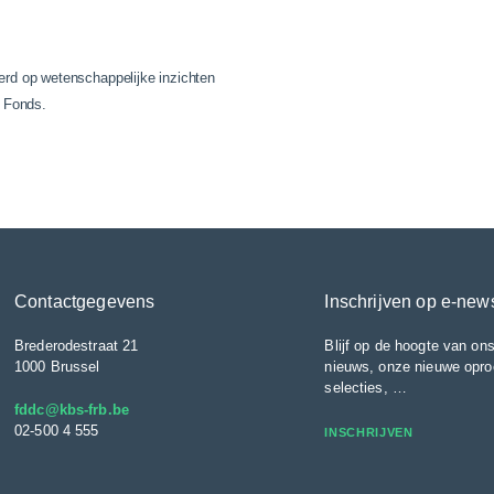
erd op wetenschappelijke inzichten
t Fonds.
Contactgegevens
Inschrijven op e-new
Brederodestraat 21
Blijf op de hoogte van ons
1000 Brussel
nieuws, onze nieuwe opro
selecties, …
fddc@kbs-frb.be
02-500 4 555
INSCHRIJVEN