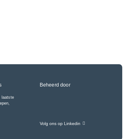
s
Beheerd door
 laatste
epen,
Volg ons op Linkedin